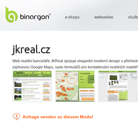
e-shops
webseiten
služ
jkreal.cz
Web realitní kanceláře JKReal spojuje elegantní moderní design s přehled
zajímavou Google Mapu, sadu formulářů pro kontaktováni realitních makléř
Anfrage senden zu diesem Modul