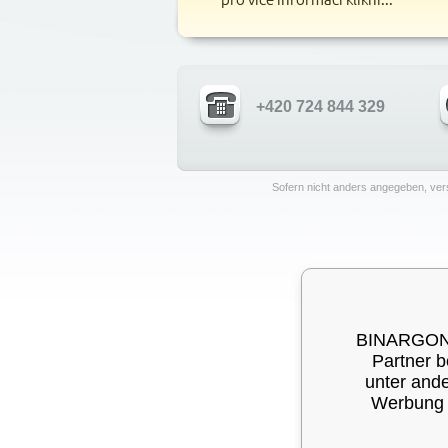
+420 724 844 329
Sofern nicht anders angegeben, ver
BINARGON® 
Partner b
unter ande
Werbung a