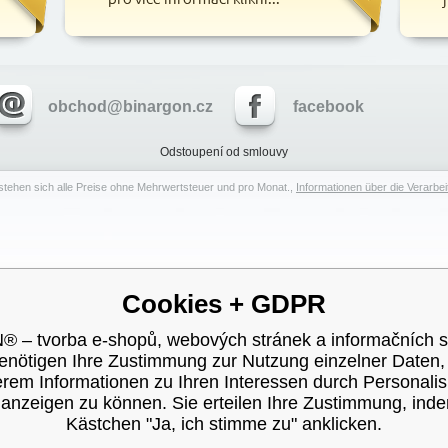
obchod@binargon.cz
facebook
Odstoupení od smlouvy
stehen sich alle Preise ohne Mehrwertsteuer und pro Monat.,
Informationen über die Verarb
Cookies + GDPR
– tvorba e-shopů, webových stránek a informačních 
enötigen Ihre Zustimmung zur Nutzung einzelner Daten
rem Informationen zu Ihren Interessen durch Personali
nzeigen zu können. Sie erteilen Ihre Zustimmung, ind
Kästchen "Ja, ich stimme zu" anklicken.