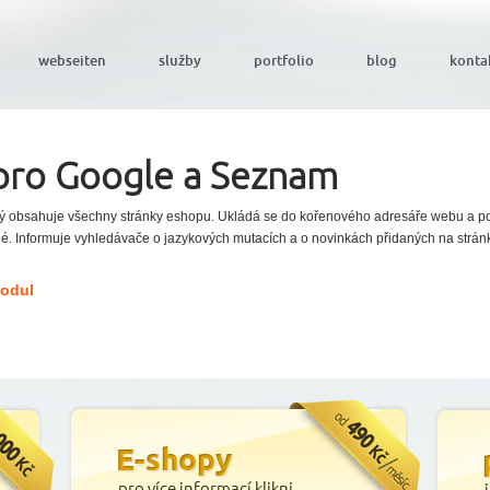
webseiten
služby
portfolio
blog
konta
pro Google a Seznam
rý obsahuje všechny stránky eshopu. Ukládá se do kořenového adresáře webu a 
telné. Informuje vyhledávače o jazykových mutacích a o novinkách přidaných na strá
Modul