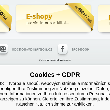
obchod@binargon.cz
facebook
Odstoupení od smlouvy
stehen sich alle Preise ohne Mehrwertsteuer und pro Monat.,
Informationen über die Verarb
Cookies + GDPR
– tvorba e-shopů, webových stránek a informačních 
enötigen Ihre Zustimmung zur Nutzung einzelner Daten
rem Informationen zu Ihren Interessen durch Personali
nzeigen zu können. Sie erteilen Ihre Zustimmung, ind
Kästchen "Ja, ich stimme zu" anklicken.