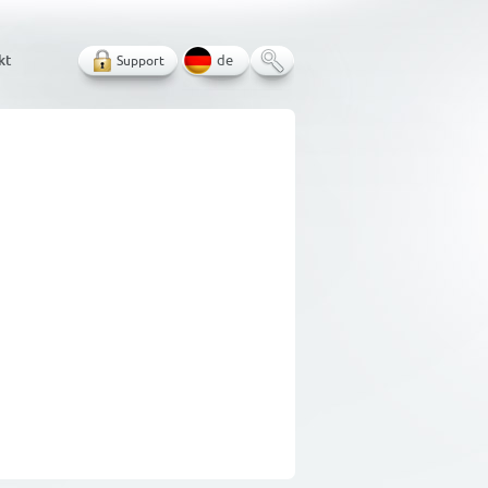
kt
Support
de