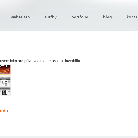
webseiten
služby
portfolio
blog
konta
ušenstvím pro příznivce motocrossu a downhillu.
Modul