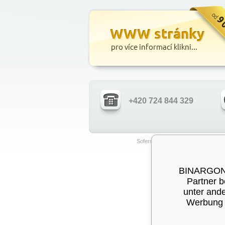
+420 724 844 329
Sofern nicht anders angegeben, ver
BINARGON® 
Partner b
unter ande
Werbung a