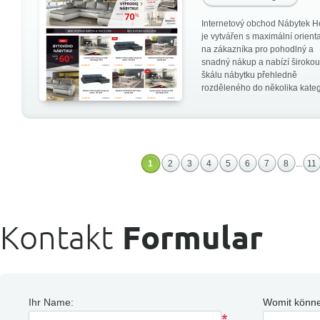
Internetový obchod Nábytek H
je vytvářen s maximální orient
na zákazníka pro pohodlný a
snadný nákup a nabízí širokou
škálu nábytku přehledně
rozděleného do několika katego
1
2
3
4
5
6
7
8
...
11
Kontakt
Formular
Ihr Name:
Womit könne