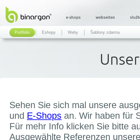
e-shops
webseiten
služ
Portfolio
Eshopy
Weby
Šablony zdarma
Unser
Sehen Sie sich mal unsere aus
und
E-Shops
an. Wir haben für 
Für mehr Info klicken Sie bitte a
Ausgewählte Referenzen unsere