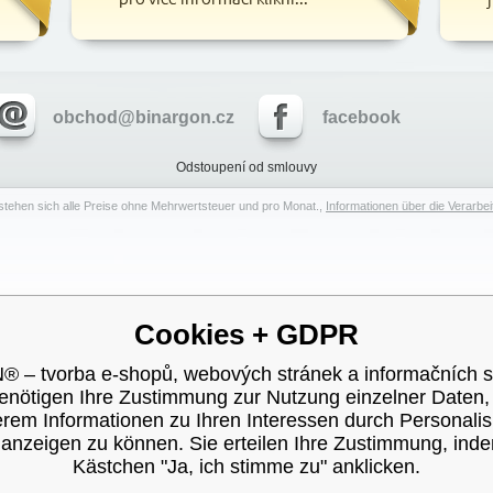
obchod@binargon.cz
facebook
Odstoupení od smlouvy
stehen sich alle Preise ohne Mehrwertsteuer und pro Monat.,
Informationen über die Verarb
Cookies + GDPR
– tvorba e-shopů, webových stránek a informačních 
enötigen Ihre Zustimmung zur Nutzung einzelner Daten
rem Informationen zu Ihren Interessen durch Personali
nzeigen zu können. Sie erteilen Ihre Zustimmung, ind
Kästchen "Ja, ich stimme zu" anklicken.