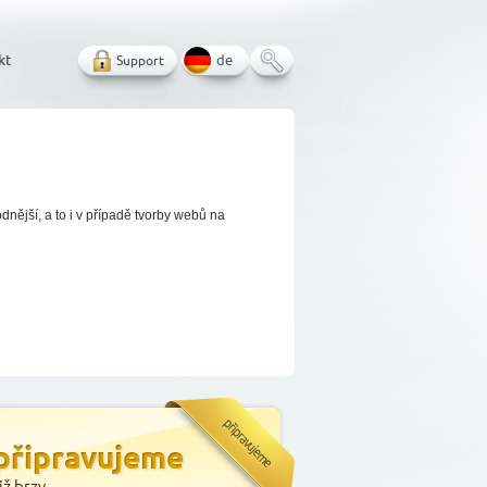
kt
Support
de
nější, a to i v případě tvorby webů na