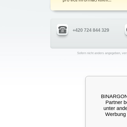
+420 724 844 329
Sofern nicht anders angegeben, ver
BINARGON® 
Partner b
unter ande
Werbung a