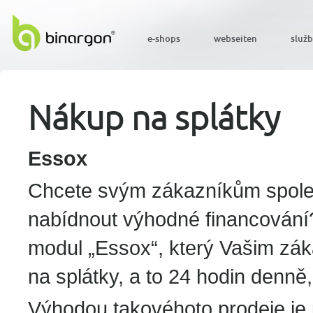
e-shops
webseiten
služ
Nákup na splátky
Essox
Chcete svým zákazníkům spole
nabídnout výhodné financování?
modul „Essox“, který Vašim z
na splátky, a to 24 hodin denně,
Výhodou takovéhoto prodeje je