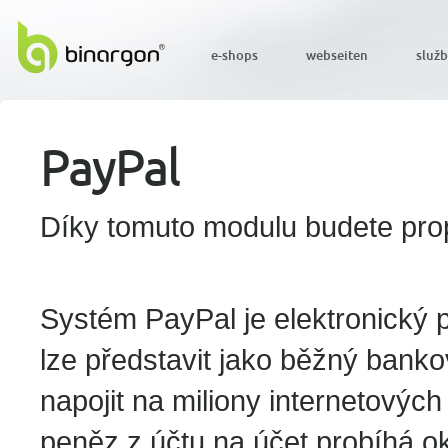
e-shops
webseiten
služ
PayPal
Díky tomuto modulu budete prop
Systém PayPal je elektronický p
lze představit jako běžný banko
napojit na miliony internetový
peněz z účtu na účet probíhá ok