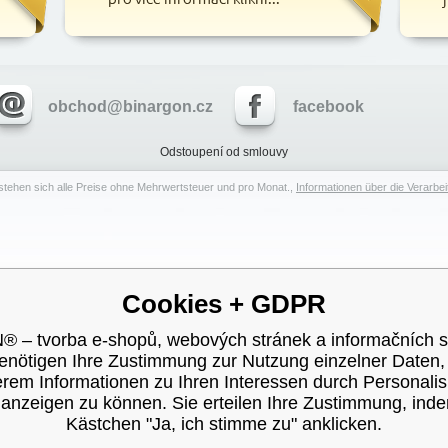
obchod@binargon.cz
facebook
Odstoupení od smlouvy
stehen sich alle Preise ohne Mehrwertsteuer und pro Monat.,
Informationen über die Verarb
Cookies + GDPR
– tvorba e-shopů, webových stránek a informačních 
enötigen Ihre Zustimmung zur Nutzung einzelner Daten
rem Informationen zu Ihren Interessen durch Personali
nzeigen zu können. Sie erteilen Ihre Zustimmung, ind
Kästchen "Ja, ich stimme zu" anklicken.