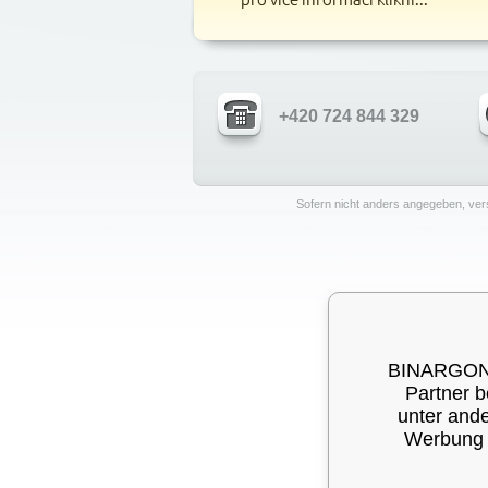
+420 724 844 329
Sofern nicht anders angegeben, ver
BINARGON® 
Partner b
unter ande
Werbung a