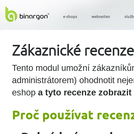
e-shops
webseiten
služ
Zákaznické recenze
Tento modul umožní zákazníkům
administrátorem) ohodnotit nej
eshop
a
tyto recenze zobrazi
Proč používat recen